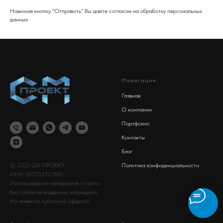
Нажимая кнопку "Отправить" Вы даёте согласие на обработку персональных
данных
Навигация
Главная
О компании
Портфолио
Контакты
Блог
© 2025 СМ ПРОЕКТ
Политика конфиденциальности
ИНН 507703727861
Использование материалов с сайта
без согласия владельца запрещено.
Не является публичной офертой.