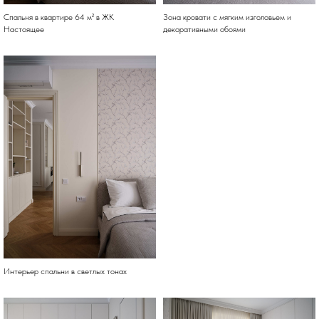
Спальня в квартире 64 м² в ЖК
Зона кровати с мягким изголовьем и
Настоящее
декоративными обоями
Интерьер спальни в светлых тонах